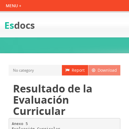
Es
docs
Report
Download
No category
Resultado de la
Evaluación
Curricular
Anexo 5
Evaluación Curricular