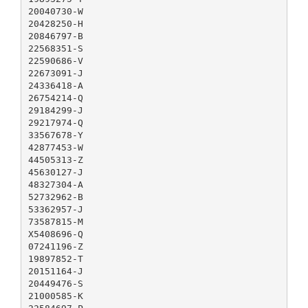
20040730-W
20428250-H
20846797-B
22568351-S
22590686-V
22673091-J
24336418-A
26754214-Q
29184299-J
29217974-Q
33567678-Y
42877453-W
44505313-Z
45630127-J
48327304-A
52732962-B
53362957-J
73587815-M
X5408696-Q
07241196-Z
19897852-T
20151164-J
20449476-S
21000585-K