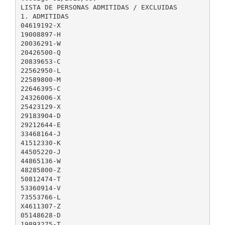
LISTA DE PERSONAS ADMITIDAS / EXCLUIDAS
1. ADMITIDAS
04619192-X
19008897-H
20036291-W
20426500-Q
20839653-C
22562950-L
22589800-M
22646395-C
24326006-X
25423129-X
29183904-D
29212644-E
33468164-J
41512330-K
44505220-J
44865136-W
48285800-Z
50812474-T
53360914-V
73553766-L
X4611307-Z
05148628-D
19893275-T