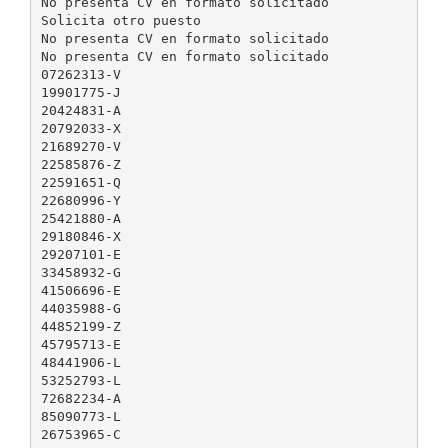
No presenta CV en formato solicitado
Solicita otro puesto
No presenta CV en formato solicitado
No presenta CV en formato solicitado
07262313-V
19901775-J
20424831-A
20792033-X
21689270-V
22585876-Z
22591651-Q
22680996-Y
25421880-A
29180846-X
29207101-E
33458932-G
41506696-E
44035988-G
44852199-Z
45795713-E
48441906-L
53252793-L
72682234-A
85090773-L
26753965-C