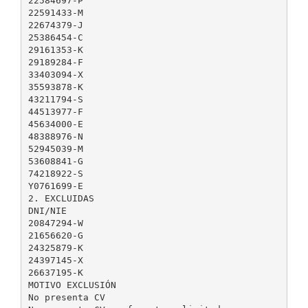
22584697-P
22591433-M
22674379-J
25386454-C
29161353-K
29189284-F
33403094-X
35593878-K
43211794-S
44513977-F
45634000-E
48388976-N
52945039-M
53608841-G
74218922-S
Y0761699-E
2. EXCLUIDAS
DNI/NIE
20847294-W
21656620-G
24325879-K
24397145-X
26637195-K
MOTIVO EXCLUSIÓN
No presenta CV