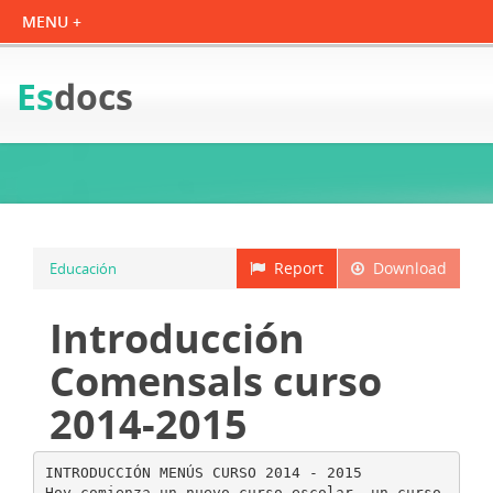
Es
docs
Report
Download
Educación
Introducción
Comensals curso
2014-2015
INTRODUCCIÓN MENÚS CURSO 2014 - 2015
Hoy comienza un nuevo curso escolar, un curso