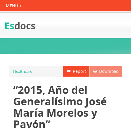
Es
docs
Report
Download
Healthcare
“2015, Año del
Generalísimo José
María Morelos y
Pavón”