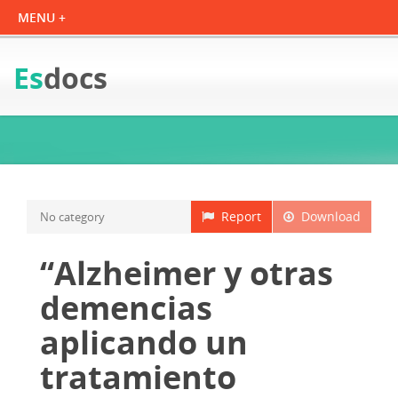
Es
docs
Report
Download
No category
“Alzheimer y otras
demencias
aplicando un
tratamiento