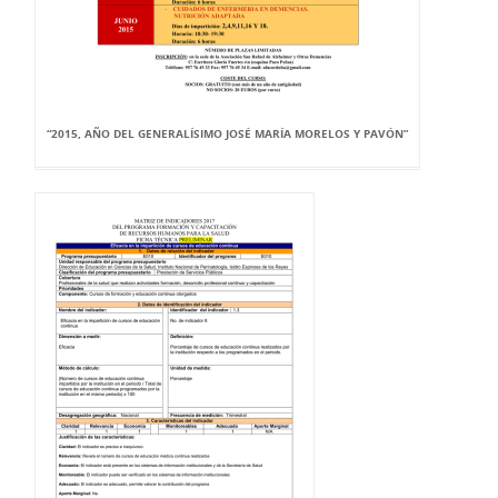
“2015, AÑO DEL GENERALÍSIMO JOSÉ MARÍA MORELOS Y PAVÓN”