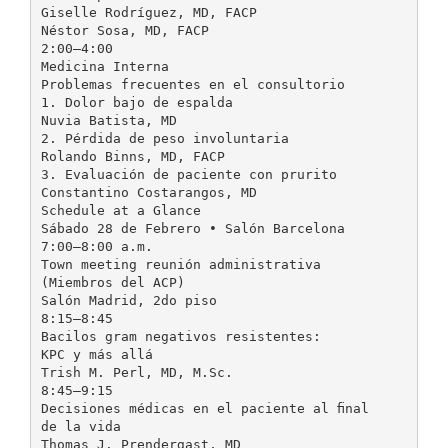
Giselle Rodríguez, MD, FACP
Néstor Sosa, MD, FACP
2:00–4:00
Medicina Interna
Problemas frecuentes en el consultorio
1. Dolor bajo de espalda
Nuvia Batista, MD
2. Pérdida de peso involuntaria
Rolando Binns, MD, FACP
3. Evaluación de paciente con prurito
Constantino Costarangos, MD
Schedule at a Glance
Sábado 28 de Febrero • Salón Barcelona
7:00–8:00 a.m.
Town meeting reunión administrativa
(Miembros del ACP)
Salón Madrid, 2do piso
8:15–8:45
Bacilos gram negativos resistentes:
KPC y más allá
Trish M. Perl, MD, M.Sc.
8:45–9:15
Decisiones médicas en el paciente al ﬁnal
de la vida
Thomas J. Prendergast, MD