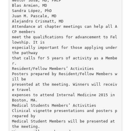
Néstor Sosa, MD, FACP
Blas Armien, MD
Sandra López, PhD
Juan M. Pascale, MD
Alejandro Crismatt, MD
Attendance at chapter meetings can help all A
CP members
meet the qualiﬁcations for advancement to Fel
lowship. It is
especially important for those applying under
the pathway
that calls for 5 years of activity as a Membe
r.
Resident/Fellow Members’ Activities
Posters prepared by Resident/Fellow Members w
ill be
presented at the meeting. Winners will receiv
e travel
expenses to attend Internal Medicine 2015 in
Boston, MA.
Medical Students Members’ Activities
Clinical vignette presentations and posters p
repared by
Medical Student Members will be presented at
the meeting.