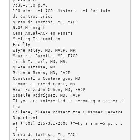
7:30–8:30 p.m.
100 años del ACP. Historia del Capítulo
de Centroamérica
Nuria de Tortosa, MD, MACP
9:00–Midnight
Cena Anual—ACP en Panamá
Meeting Information
Faculty
Wayne Riley, MD, MACP, MPH
Mauricio Burotto, MD, FACP
Trish M. Perl, MD, MSc
Nuvia Batista, MD
Rolando Binns, MD, FACP
Constantino Costarangos, MD
Thomas J. Prendergast, MD
Arón Benzadón-Cohen, MD, FACP
Giselle Rodríguez, MD, FACP
If you are interested in becoming a member of
the
College, please contact the Customer Service
Department
at (+001) 215-351-2600 (M–F, 9 a.m.–5 p.m. E
T).
Nuria de Tortosa, MD, MACP