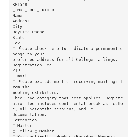
RM1548
□ MD □ DO □ OTHER
Name
Address
City
Daytime Phone
State
Fax
□ Please check here to indicate a permanent c
hange to your
preferred address for all College mailings.
Registration Fee
ZIP
E-mail
□ Please exclude me from receiving mailings f
rom the
meeting exhibitors.
Check one category that best applies. Registr
ation fee includes continental breakfast coﬀe
e, all scientiﬁc sessions, and CME
documentation.
Categories
□ Master
□ Fellow □ Member
□ Resident/Fellow Member (Resident Member)