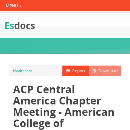
Es
docs
Report
Download
Healthcare
ACP Central
America Chapter
Meeting - American
College of