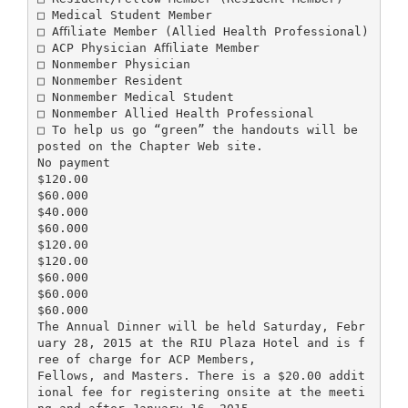
□ Medical Student Member
□ Aﬃliate Member (Allied Health Professional)
□ ACP Physician Aﬃliate Member
□ Nonmember Physician
□ Nonmember Resident
□ Nonmember Medical Student
□ Nonmember Allied Health Professional
□ To help us go “green” the handouts will be
posted on the Chapter Web site.
No payment
$120.00
$60.000
$40.000
$60.000
$120.00
$120.00
$60.000
$60.000
$60.000
The Annual Dinner will be held Saturday, Febr
uary 28, 2015 at the RIU Plaza Hotel and is f
ree of charge for ACP Members,
Fellows, and Masters. There is a $20.00 addit
ional fee for registering onsite at the meeti