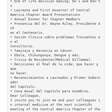
• End of life decision making; Do’s and Don’t
s
• Laureate and First Governor of Central
America Chapter Award Presentations
• Annual Dinner for Chapter Members
• Presencia del Dr. Wayne Riley, Presidente A
CP
en el Centenario.
• Sesión Clínica sobre problemas frecuentes e
n el
Consultorio.
• Tamizaje y Herencia en Cáncer.
• Ebola, Chikungunya, Dengue y más.
• Trivia de Residentes(Medical Dillemma).
• Decisiones al ﬁnal de la vida; que hacer y
que
no hacer.
• Reconocimientos a Laureados y Primer Gobern
ador
del Capítulo.
• Cena Anual del Capítulo para miembros.
Dear Colleague,
I invite you to join me and your colleagues i
n internal medicine at the next scientiﬁc
meeting of the Central America Chapter of the