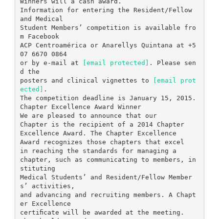
Winners will a cash award.
Information for entering the Resident/Fellow
and Medical
Student Members’ competition is available fro
m Facebook
ACP Centroamérica or Anarellys Quintana at +5
07 6670 0864
or by e-mail at
[email protected]
. Please sen
d the
posters and clinical vignettes to
[email prot
ected]
.
The competition deadline is January 15, 2015.
Chapter Excellence Award Winner
We are pleased to announce that our
Chapter is the recipient of a 2014 Chapter
Excellence Award. The Chapter Excellence
Award recognizes those chapters that excel
in reaching the standards for managing a
chapter, such as communicating to members, in
stituting
Medical Students’ and Resident/Fellow Member
s’ activities,
and advancing and recruiting members. A Chapt
er Excellence
certiﬁcate will be awarded at the meeting.