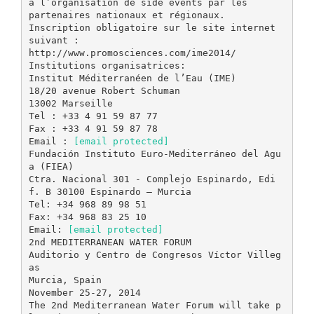
à l’organisation de side events par les
partenaires nationaux et régionaux.
Inscription obligatoire sur le site internet
suivant :
http://www.promosciences.com/ime2014/
Institutions organisatrices:
Institut Méditerranéen de l’Eau (IME)
18/20 avenue Robert Schuman
13002 Marseille
Tel : +33 4 91 59 87 77
Fax : +33 4 91 59 87 78
Email :
[email protected]
Fundación Instituto Euro-Mediterráneo del Agu
a (FIEA)
Ctra. Nacional 301 - Complejo Espinardo, Edi
f. B 30100 Espinardo – Murcia
Tel: +34 968 89 98 51
Fax: +34 968 83 25 10
Email:
[email protected]
2nd MEDITERRANEAN WATER FORUM
Auditorio y Centro de Congresos Víctor Villeg
as
Murcia, Spain
November 25-27, 2014
The 2nd Mediterranean Water Forum will take p