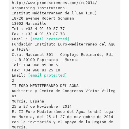
http://www.promosciences.com/ime2014/
Organising Institutions:
Institut Méditerranéen de l’Eau (IME)
18/20 avenue Robert Schuman
13002 Marseille
Tel : +33 4 91 59 87 77
Fax : +33 4 91 59 87 78
Email :
[email protected]
Fundación Instituto Euro-Mediterráneo del Agu
a (FIEA)
Ctra. Nacional 301 - Complejo Espinardo, Edi
f. B 30100 Espinardo – Murcia
Tel: +34 968 89 98 51
Fax: +34 968 83 25 10
Email:
[email protected]
2
II FORO MEDITERRANEO DEL AGUA
Auditorio y Centro de Congresos Víctor Villeg
as
Murcia, España
25 a 27 de Noviembre, 2014
El II Foro Mediterráneo del Agua tendrá lugar
en Murcia, del 25 al 27 de noviembre de 2014
con la invitación y el apoyo de la Región de
Murcia.