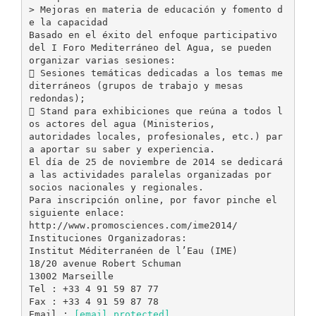
> Mejoras en materia de educación y fomento d
e la capacidad
Basado en el éxito del enfoque participativo
del I Foro Mediterráneo del Agua, se pueden
organizar varias sesiones:
 Sesiones temáticas dedicadas a los temas me
diterráneos (grupos de trabajo y mesas
redondas);
 Stand para exhibiciones que reúna a todos l
os actores del agua (Ministerios,
autoridades locales, profesionales, etc.) par
a aportar su saber y experiencia.
El día de 25 de noviembre de 2014 se dedicará
a las actividades paralelas organizadas por
socios nacionales y regionales.
Para inscripción online, por favor pinche el
siguiente enlace:
http://www.promosciences.com/ime2014/
Instituciones Organizadoras:
Institut Méditerranéen de l’Eau (IME)
18/20 avenue Robert Schuman
13002 Marseille
Tel : +33 4 91 59 87 77
Fax : +33 4 91 59 87 78
Email :
[email protected]