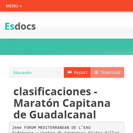
Es
docs
Report
Download
Educación
clasificaciones -
Maratón Capitana
de Guadalcanal
2ème FORUM MEDITERRANEAN DE L’EAU
Auditorio y Centro de Congresos Víctor Villeg