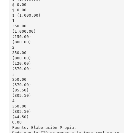
$ 0.00
$ 0.00
$ (1,000.00)
1
350.00
(1,000.00)
(150.00)
(800.00)
2
350.00
(800.00)
(120.00)
(570.00)
3
350.00
(570.00)
(85.50)
(305.50)
4
350.00
(305.50)
(44.50)
0.00
Fuente: Elaboración Propia.
Dado que la TIR es mayor a la tasa real de in