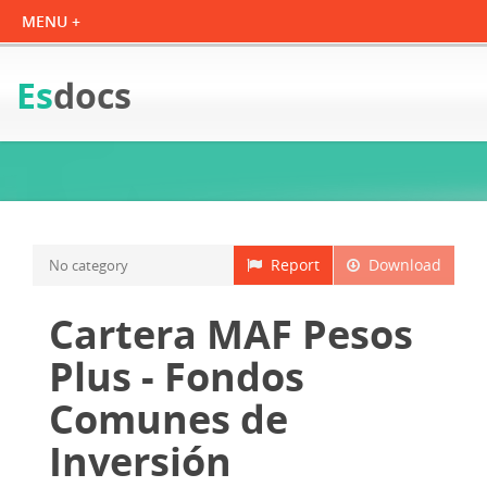
Es
docs
Report
Download
No category
Cartera MAF Pesos
Plus - Fondos
Comunes de
Inversión