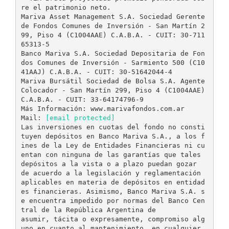
re el patrimonio neto.
Mariva Asset Management S.A. Sociedad Gerente
de Fondos Comunes de Inversión - San Martín 2
99, Piso 4 (C1004AAE) C.A.B.A. - CUIT: 30-711
65313-5
Banco Mariva S.A. Sociedad Depositaria de Fon
dos Comunes de Inversión - Sarmiento 500 (C10
41AAJ) C.A.B.A. - CUIT: 30-51642044-4
Mariva Bursátil Sociedad de Bolsa S.A. Agente
Colocador - San Martín 299, Piso 4 (C1004AAE)
C.A.B.A. - CUIT: 33-64174796-9
Más Información: www.marivafondos.com.ar
Mail:
[email protected]
Las inversiones en cuotas del fondo no consti
tuyen depósitos en Banco Mariva S.A., a los f
ines de la Ley de Entidades Financieras ni cu
entan con ninguna de las garantías que tales
depósitos a la vista o a plazo puedan gozar
de acuerdo a la legislación y reglamentación
aplicables en materia de depósitos en entidad
es financieras. Asimismo, Banco Mariva S.A. s
e encuentra impedido por normas del Banco Cen
tral de la República Argentina de
asumir, tácita o expresamente, compromiso alg
uno en cuanto al mantenimiento, en cualquier