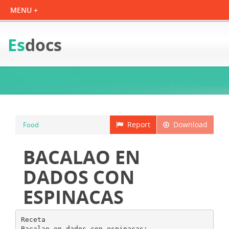
Es
docs
Report
Download
Food
BACALAO EN
DADOS CON
ESPINACAS
Receta
Bacalao en dados con espinacas: