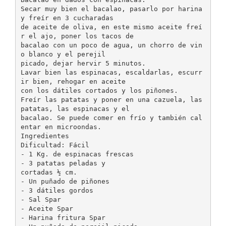
Secar muy bien el bacalao, pasarlo por harina
y freír en 3 cucharadas
de aceite de oliva, en este mismo aceite freí
r el ajo, poner los tacos de
bacalao con un poco de agua, un chorro de vin
o blanco y el perejil
picado, dejar hervir 5 minutos.
Lavar bien las espinacas, escaldarlas, escurr
ir bien, rehogar en aceite
con los dátiles cortados y los piñones.
Freír las patatas y poner en una cazuela, las
patatas, las espinacas y el
bacalao. Se puede comer en frío y también cal
entar en microondas.
Ingredientes
Dificultad: Fácil
- 1 Kg. de espinacas frescas
- 3 patatas peladas y
cortadas ½ cm.
- Un puñado de piñones
- 3 dátiles gordos
- Sal Spar
- Aceite Spar
- Harina fritura Spar