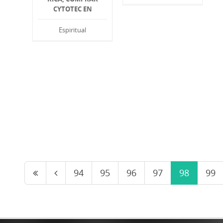
CYTOTEC EN
Espiritual
94
95
96
97
98
99