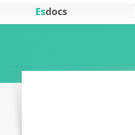
Es
docs