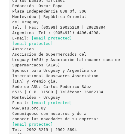
Carlos Daniel Martínez
Redacción: Oscar Papa
Plaza Independencia 838 Of. 306
Montevideo | República Oriental
del Uruguay
Tel. | Fax: (00598) 29025219 | 29028894
Argentina: Tel.: (0054911) 4496.4298.
E-mail:
[email protected]
[email protected]
Auspician:
Asociación de Supermercados del
Uruguay (ASU) y Asociación Latinoamericana de
Supermercados (ALAS)
Sponsor para Uruguay y Argentina de
International Housewares Association
(IHA) y Premio gia.
Sede de ASU: Carlos Federico Sáez
6535 | C.P. 11500 | Teléfono: 26062134
Montevideo - Uruguay
E-mail:
[email protected]
www.asu.org.uy
Comuníquese con nosotros y de a
[email protected]