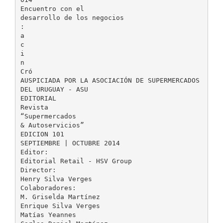
Encuentro con el
desarrollo de los negocios
:
a
c
i
n
Cró
AUSPICIADA POR LA ASOCIACIÓN DE SUPERMERCADOS
DEL URUGUAY - ASU
EDITORIAL
Revista
“Supermercados
& Autoservicios”
EDICION 101
SEPTIEMBRE | OCTUBRE 2014
Editor:
Editorial Retail - HSV Group
Director:
Henry Silva Verges
Colaboradores:
M. Griselda Martínez
Enrique Silva Verges
Matías Yeannes