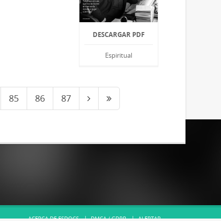
DESCARGAR PDF
Espiritual
85
86
87
ACERCA DE ESDOCS
DMCA / GDPR
ALERTAR