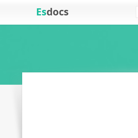
Es
docs