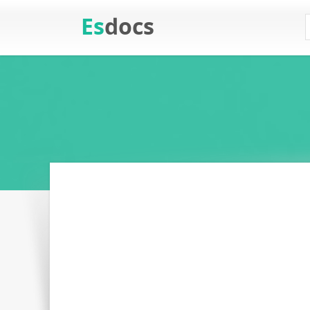
Es
docs