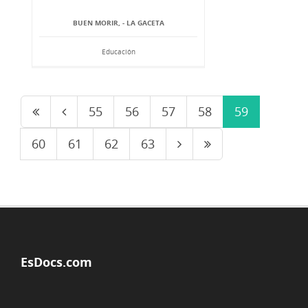
BUEN MORIR, - LA GACETA
Educación
55
56
57
58
59
60
61
62
63
EsDocs.com