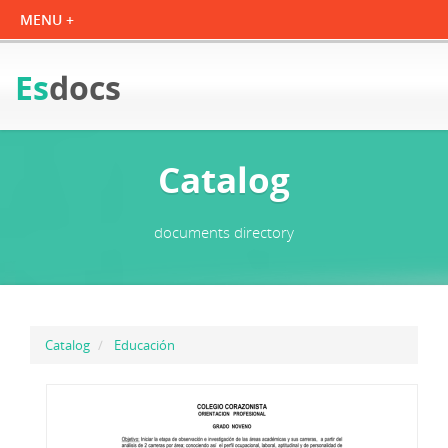
Es
docs
Catalog
documents directory
Catalog
Educación