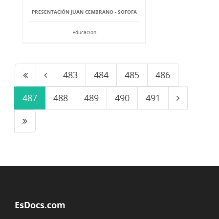
PRESENTACIÓN JUAN CEMBRANO - SOFOFA
Educación
483
484
485
486
487
488
489
490
491
EsDocs.com