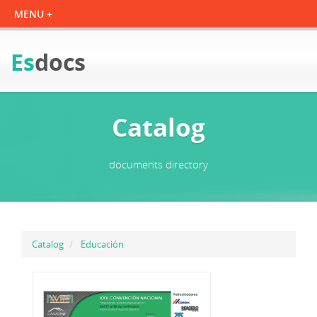
Es
docs
Catalog
documents directory
Catalog
Educación