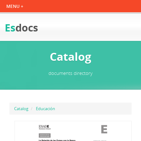
Es
docs
Catalog
documents directory
Catalog
Educación