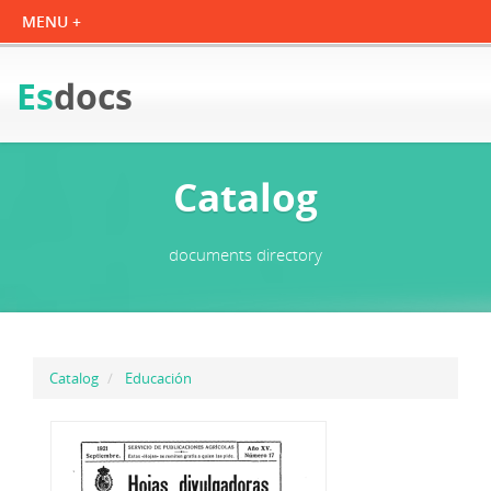
Es
docs
Catalog
documents directory
Catalog
Educación