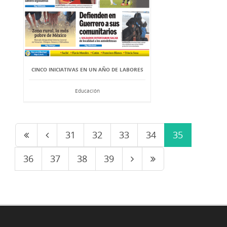
CINCO INICIATIVAS EN UN AÑO DE LABORES
Educación
31
32
33
34
35
36
37
38
39