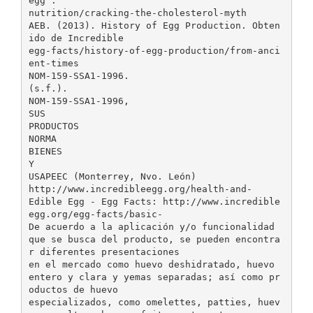
egg™:
nutrition/cracking-the-cholesterol-myth
AEB. (2013). History of Egg Production. Obten
ido de Incredible
egg-facts/history-of-egg-production/from-anci
ent-times
NOM-159-SSA1-1996.
(s.f.).
NOM-159-SSA1-1996,
SUS
PRODUCTOS
NORMA
BIENES
Y
USAPEEC (Monterrey, Nvo. León)
http://www.incredibleegg.org/health-and-
Edible Egg - Egg Facts: http://www.incredible
egg.org/egg-facts/basic-
De acuerdo a la aplicación y/o funcionalidad
que se busca del producto, se pueden encontra
r diferentes presentaciones
en el mercado como huevo deshidratado, huevo
entero y clara y yemas separadas; así como pr
oductos de huevo
especializados, como omelettes, patties, huev