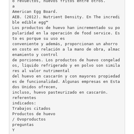
o revueltos, huevos fritos entre otros.
a
American Egg Board.
AEB. (2012). Nutrient Density. En The incredi
ble edible egg™
Los productos de huevo han incrementado su po
pularidad en la operación de food service. Es
to es porque su uso es
conveniente y además, proporcionan un ahorro
en costo en relación a la mano de obra, almac
enamiento y control
de porciones. Los productos de huevo congelad
os, líquido refrigerado y en polvo son simila
res al valor nutrimental
del huevo en cascarón y con mayores propiedad
es de funcionalidad. Algunas empresas en Esta
dos Unidos ofrecen,
incluso, huevo pasteurizado en cascarón.
referentes
indicados:
Trabajos citados
Productos de huevo
/ Ovoproductos
preguntas
Y