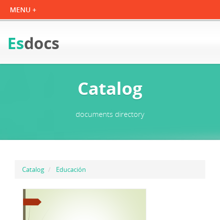
Es
docs
Catalog
documents directory
Catalog
Educación