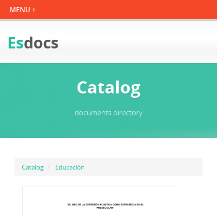
Es
docs
Catalog
documents directory
Catalog
Educación