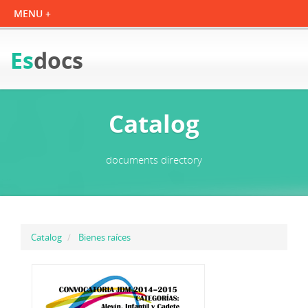
Es
docs
Catalog
documents directory
Catalog
Bienes raíces