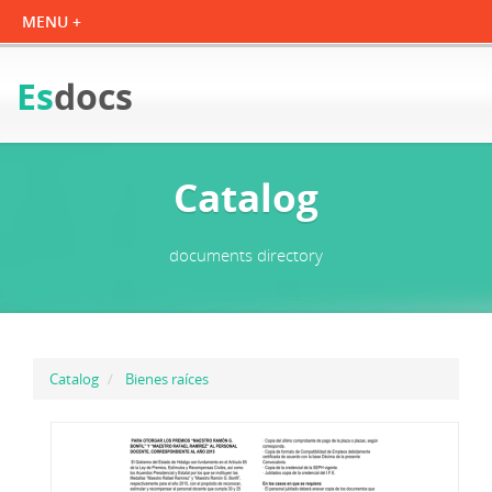
Es
docs
Catalog
documents directory
Catalog
Bienes raíces