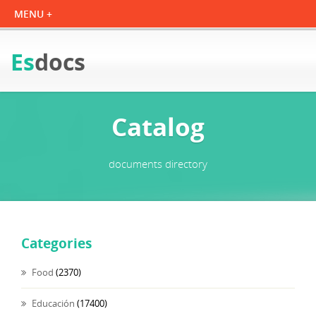
Es
docs
Catalog
documents directory
Categories
Food
(2370)
Educación
(17400)