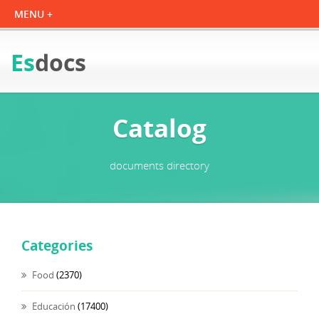
Es
docs
Catalog
documents directory
Categories
Food
(2370)
Educación
(17400)