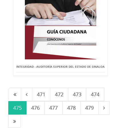
INTEGRIDAD - AUDITORÍA SUPERIOR DEL ESTADO DE SINALOA
471
472
473
474
475
476
477
478
479