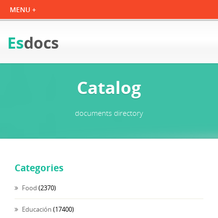
Es
docs
Catalog
documents directory
Categories
Food
(2370)
Educación
(17400)