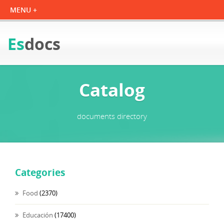
Es
docs
Catalog
documents directory
Categories
Food
(2370)
Educación
(17400)