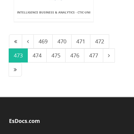
INTELLIGENCE BUSINESS & ANALYTICS - CTIC-UNI
469
470
471
472
473
474
475
476
477
EsDocs.com