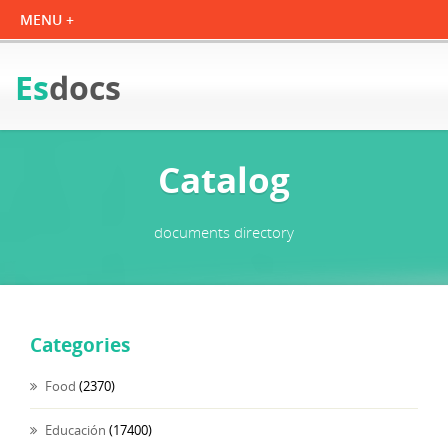
Es
docs
Catalog
documents directory
Categories
Food
(2370)
Educación
(17400)