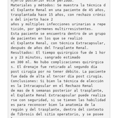
njerto posterior este periodo.
Materiales y métodos: Se muestra la técnica d
el Explante Renal en una paciente de 45 años,
trasplantada hace 15 años, con rechazo crónic
o del injerto hace 2
años y múltiples infecciones urinarias a repe
tición, por gérmenes multirresistentes.
Esta paciente se encuentra dentro de un grupo
de pacientes en los que se realizó
el Explante Renal, con técnica Extracapsular,
después de años del Trasplante Renal.
Resultados: El tiempo quirúrgico fue de 1 hor
a y 23 minutos, sangrado estimado
en 300 ml. No hubo complicaciones quirúrgica
s. El drenaje fue retirado al segundo día
post cirugía por no tener débito. La paciente
fue dada de alta al tercer día post cirugía.
Conclusiones: Si bien la técnica de elección
es la Intracapsular en el Rechazo Renal
de mas de 6 semanas posterior al trasplante,
el Explante Renal Extracapsular puede realiza
rse con seguridad, si se tienen las habilidad
es para reconocer bien la anatomía de la
región y del trasplante, dentro del contexto
de fibrosis del sitio operatorio, y se posee