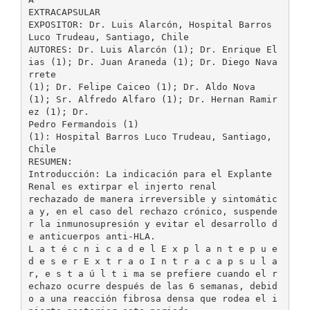
EXTRACAPSULAR
EXPOSITOR: Dr. Luis Alarcón, Hospital Barros
Luco Trudeau, Santiago, Chile
AUTORES: Dr. Luis Alarcón (1); Dr. Enrique El
ias (1); Dr. Juan Araneda (1); Dr. Diego Nava
rrete
(1); Dr. Felipe Caiceo (1); Dr. Aldo Nova
(1); Sr. Alfredo Alfaro (1); Dr. Hernan Ramir
ez (1); Dr.
Pedro Fermandois (1)
(1): Hospital Barros Luco Trudeau, Santiago,
Chile
RESUMEN:
Introducción: La indicación para el Explante
Renal es extirpar el injerto renal
rechazado de manera irreversible y sintomátic
a y, en el caso del rechazo crónico, suspende
r la inmunosupresión y evitar el desarrollo d
e anticuerpos anti-HLA.
L a t é c n i c a d e l E x p l a n t e p u e
d e s e r E x t r a o I n t r a c a p s u l a
r, e s t a ú l t i ma se prefiere cuando el r
echazo ocurre después de las 6 semanas, debid
o a una reacción fibrosa densa que rodea el i