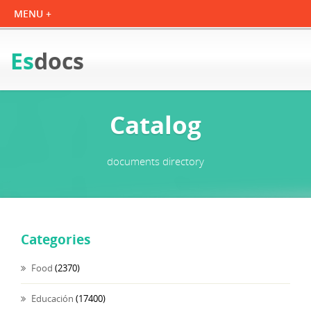
Es
docs
Catalog
documents directory
Categories
Food
(2370)
Educación
(17400)