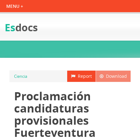
Es
docs
Report
Download
Ciencia
Proclamación
candidaturas
provisionales
Fuerteventura