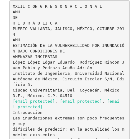
XXIII C ON G R E S O N A C I O N A L
AMH
DE
H I D R Á U LI C A
PUERTO VALLARTA, JALISCO, MÉXICO, OCTUBRE 201
4
AMH
ESTIMACIÓN DE LA VULNERABILIDAD POR INUNDACIÓ
N BAJO CONDICIONES DE
AMENAZAS INCIERTAS
López López Edgar Eduardo, Rodríguez Rincón J
uan Pablo y Pedrozo Acuña Adrián
Instituto de Ingeniería, Universidad Nacional
Autónoma de México. Circuito Escolar S/N, Edi
ficio 5,
Ciudad Universitaria, Del. Coyoacán, México
[email protected]
,
[email protected]
,
[emai
l protected]