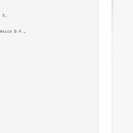
 5,
éxico D.F.,