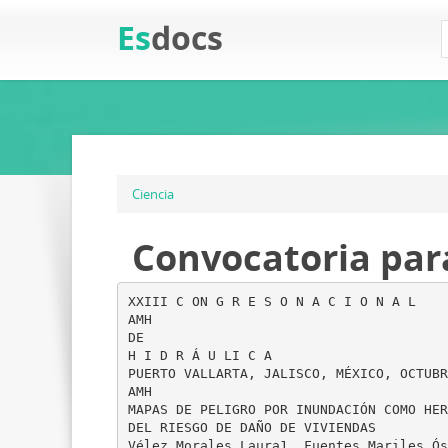
Es
docs
Ciencia
Convocatoria par
XXIII C ON G R E S O N A C I O N A L
AMH
DE
H I D R Á U LI C A
PUERTO VALLARTA, JALISCO, MÉXICO, OCTUBR
AMH
MAPAS DE PELIGRO POR INUNDACIÓN COMO HER
DEL RIESGO DE DAÑO DE VIVIENDAS
Vélez Morales Laura1, Fuentes Mariles Ós