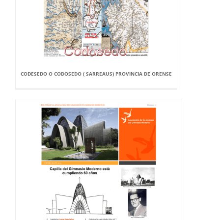
CODESEDO O CODOSEDO ( SARREAUS) PROVINCIA DE ORENSE