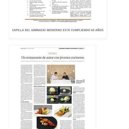
CAPILLA DEL GIMNASIO MODERNO ESTÁ CUMPLIENDO 60 AÑOS