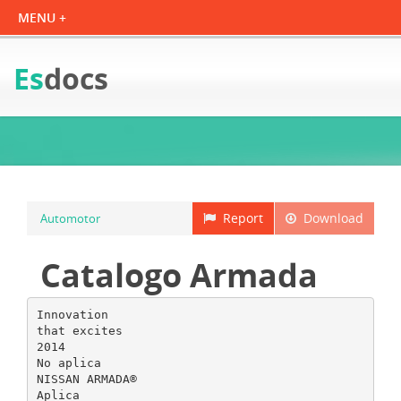
Es
docs
Report
Download
Automotor
Catalogo Armada
Innovation
that excites
2014
No aplica
NISSAN ARMADA®
Aplica