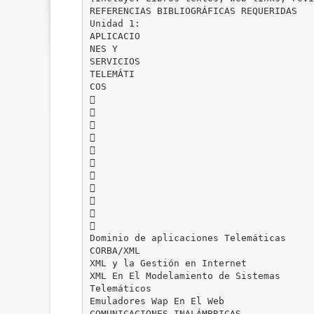
REFERENCIAS BIBLIOGRÁFICAS REQUERIDAS
Unidad 1:
APLICACIO
NES Y
SERVICIOS
TELEMÁTI
COS











Dominio de aplicaciones Telemáticas
CORBA/XML
XML y la Gestión en Internet
XML En El Modelamiento de Sistemas
Telemáticos
Emuladores Wap En El Web
COMUNICACIONES INALÁMBRICAS