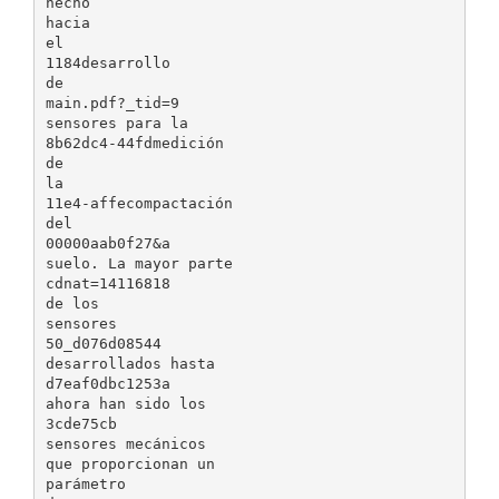
hecho
hacia
el
1184desarrollo
de
main.pdf?_tid=9
sensores para la
8b62dc4-44fdmedición
de
la
11e4-affecompactación
del
00000aab0f27&a
suelo. La mayor parte
cdnat=14116818
de los
sensores
50_d076d08544
desarrollados hasta
d7eaf0dbc1253a
ahora han sido los
3cde75cb
sensores mecánicos
que proporcionan un
parámetro