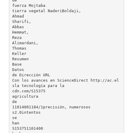
de
fuerza Mojtaba
tierra vegetal NaderiBoldaji,
Ahmad
Sharifi,
Abbas
Hemmat,
Reza
Alimardani,
Thomas
Keller
Resumen
Base
Datos
de Dirección URL
Con los avances en ScienceDirect http://ac.el
sla tecnología para la
cdn.com/S15375
agricultura
de
11014001184/1precisión, numerosos
s2.0intentos
se
han
S153751101400