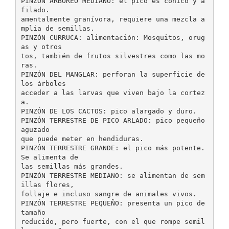
PINZÓN ARBOREO MEDIANO: el pico es cónico y a
filado.
amentalmente granívora, requiere una mezcla a
mplia de semillas.
PINZÓN CURRUCA: alimentación: Mosquitos, orug
as y otros
tos, también de frutos silvestres como las mo
ras.
PINZÓN DEL MANGLAR: perforan la superficie de
los árboles
acceder a las larvas que viven bajo la cortez
a.
PINZÓN DE LOS CACTOS: pico alargado y duro.
PINZÓN TERRESTRE DE PICO ARLADO: pico pequeño
aguzado
que puede meter en hendiduras.
PINZÓN TERRESTRE GRANDE: el pico más potente.
Se alimenta de
las semillas más grandes.
PINZÓN TERRESTRE MEDIANO: se alimentan de sem
illas flores,
follaje e incluso sangre de animales vivos.
PINZÓN TERRESTRE PEQUEÑO: presenta un pico de
tamaño
reducido, pero fuerte, con el que rompe semil