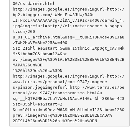
00/es-darwin.html
http://images.google.es/imgres?imgurl=http://
bp2.blogger.com/_WNeLFbW3JUw/R40s
IITPxoI/AAAAAAAACg/ZiDA_v7IPIc/s400/darwin_4.
jpg&imgrefurl=http://eljineteinsomne.blogspo
t.com/200
8_01_01_archive.html&usg=__t8uRiTDR4cs4Bv1Ja8
zTWH2HwVE=&h=225&w=400
&sz=21&hl=es&start=5&um=1&tbnid=ZXp0gt_cA7TMk
M:&tbnh=70&tbnw=124&pr
ev=/images%3Fq%3DVIAJE%2BDEL%2BBEAGLE%2BEN%2B
MAPA%26um%3D
1%26hl%3Des%26sa%3DN
http://images.google.es/imgres?imgurl=http://
www.terra.es/personal/cxc_9747/imagene
s/pinzon.jpg&imgrefurl=http://www.terra.es/pe
rsonal/cxc_9747/transformismo.html&u
sg=__kQTFJMBba7LaYVWHstNAecV140c=&h=380&w=423
&sz=35&hl=es&start=2
&um=1&tbnid=a99ev_W6ASLAM:&tbnh=113&tbnw=126&
prev=/images%3Fq%3DPINZONES%2BDE%2BCADA%