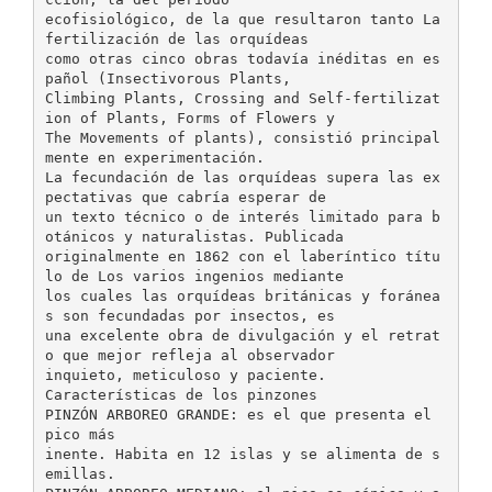
ecofisiológico, de la que resultaron tanto La
fertilización de las orquídeas
como otras cinco obras todavía inéditas en es
pañol (Insectivorous Plants,
Climbing Plants, Crossing and Self-fertilizat
ion of Plants, Forms of Flowers y
The Movements of plants), consistió principal
mente en experimentación.
La fecundación de las orquídeas supera las ex
pectativas que cabría esperar de
un texto técnico o de interés limitado para b
otánicos y naturalistas. Publicada
originalmente en 1862 con el laberíntico títu
lo de Los varios ingenios mediante
los cuales las orquídeas británicas y foránea
s son fecundadas por insectos, es
una excelente obra de divulgación y el retrat
o que mejor refleja al observador
inquieto, meticuloso y paciente.
Características de los pinzones
PINZÓN ARBOREO GRANDE: es el que presenta el
pico más
inente. Habita en 12 islas y se alimenta de s
emillas.