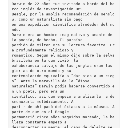
Darwin de 22 años fue invitado a bordo del ba
rco inglés de investigación HMS
Beagle, por la amplia recomendación de Henslo
w, como un naturalista sin pago
en una expedición científica alrededor del mu
ndo.
Darwin era un hombre imaginativo y amante de
la poesía, de hecho, El paraíso
perdido de Milton era su lectura favorita. Er
a profundamente religioso y
romántico. Según él mismo dijo sobre la selva
brasileña en la que vivió, la
exhuberancia salvaje de las junglas eran las
glorias de otro mundo y su
contemplación equivalía a “dar ojos a un cieg
o”. Ante la maravilla de la “diosa
naturaleza” Darwin podía haberse convertido e
n un poeta, pero era un
científico, así que empezó a analizarla, a de
smenuzarla metódicamente. A
partir de ahí pasó del éxtasis a la náusea. A
parte de que en el Beagle
permaneció cinco años seguidos mareado, la be
lleza constante empezó a
desconcertar su mente, el caos de deleite se