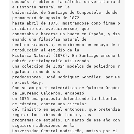
después al obtener la cátedra universitaria d
e Historia Natural en la
Universidad de Santiago de Compostela, donde
permaneció de agosto de 1872
hasta abril de 1875, mostrándose como firme p
artidario del evolucionismo, que
comenzaba a hacerse un hueco en España, y dis
eñando una filosofía natural de
sentido krausista, escribiendo un ensayo de i
ntroducción al estudio de la
Historia Natural (1873). En Santiago enseño t
ambién cristalografía utilizando
una colección de 1.024 modelos de poliedros r
egalada a uno de sus
predecesores, José Rodríguez González, por Re
né-Just Haüy.
Con su amigo el catedrático de Química Orgáni
ca Laureano Calderón, encabezó
en 1875 una protesta defendiendo la libertad
de cátedra, contra una circular
del ministro en aquel entonces, que pretendía
regular los libros de texto y los
programas de estudio. En marzo de ese año con
siguieron adhesiones en la
Universidad Central madrileña, motivo por el