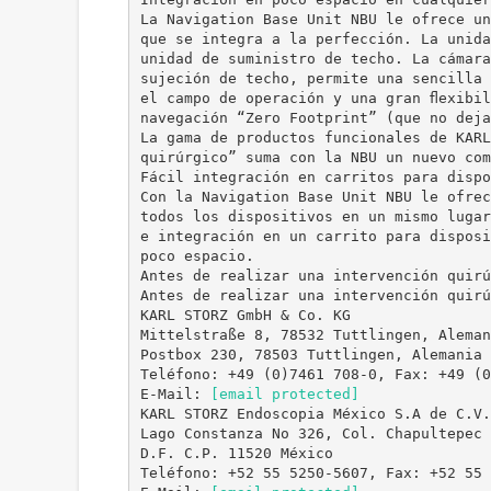
La Navigation Base Unit NBU le ofrece un
que se integra a la perfección. La unida
unidad de suministro de techo. La cámara
sujeción de techo, permite una sencilla 
el campo de operación y una gran ﬂexibil
navegación “Zero Footprint” (que no deja
La gama de productos funcionales de KARL
quirúrgico” suma con la NBU un nuevo com
Fácil integración en carritos para dispo
Con la Navigation Base Unit NBU le ofrec
todos los dispositivos en un mismo lugar
e integración en un carrito para disposi
poco espacio.
Antes de realizar una intervención quirú
Antes de realizar una intervención quirú
KARL STORZ GmbH & Co. KG
Mittelstraße 8, 78532 Tuttlingen, Aleman
Postbox 230, 78503 Tuttlingen, Alemania
Teléfono: +49 (0)7461 708-0, Fax: +49 (0
E-Mail:
[email protected]
KARL STORZ Endoscopia México S.A de C.V.
Lago Constanza No 326, Col. Chapultepec 
D.F. C.P. 11520 México
Teléfono: +52 55 5250-5607, Fax: +52 55 