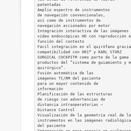
patentadas
Amplio espectro de instrumentos
de navegación convencionales,
así como de instrumentos de
navegación accionados por motor
Integración interactiva de las imágenes 
vídeo endoscópicas HD con reproducción e
función del contexto
Fácil integración en el quirófano gracia
compatibilidad con OR1™ y KARL STORZ
SURGICAL COCKPIT® como parte de la gama 
productos del “sistema de guiamiento y m
quirúrgico”.
Fusión automática de las
imágenes TC/RM del paciente
para un mayor contenido de
información
Planificación de las estructuras
de riesgo con advertencias de
distancia intraoperatorias –
Distance Control
Visualización de la geometría real de lo
instrumentos en las imágenes radiológica
del paciente
Integración en poco espacio en cualquier