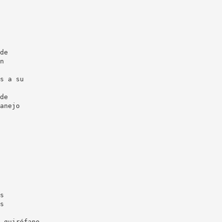
de
n
s a su
de
anejo
s
s
 quirófano