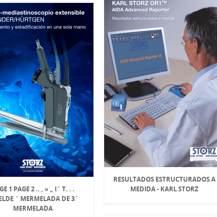
RESULTADOS ESTRUCTURADOS A
E 1 PAGE 2 .. , » „ I` T. . .
MEDIDA - KARL STORZ
LDE ` MERMELADA DE 3`
MERMELADA