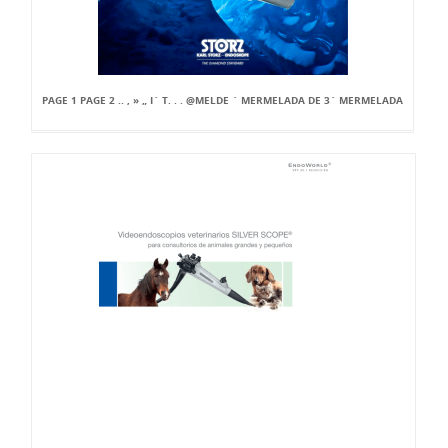
PAGE 1 PAGE 2 .. , » „ I` T. . . @MELDE ` MERMELADA DE 3` MERMELADA