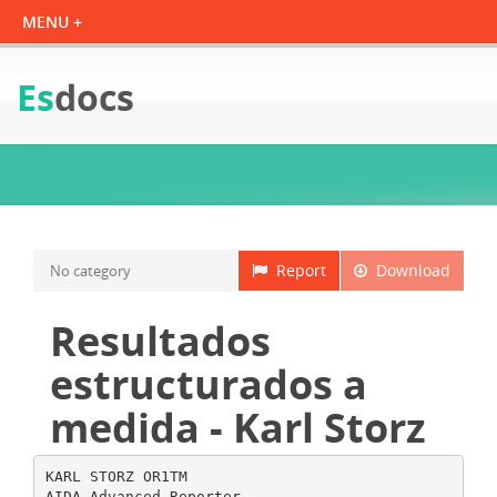
Es
docs
Report
Download
No category
Resultados
estructurados a
medida - Karl Storz
KARL STORZ OR1TM
AIDA Advanced Reporter