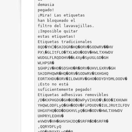
demasia
pegado!
¡Mira! Las etiquetas
han bloqueado el
filtro del lavavajillas.
¡Imposible quitar
estas etiquetas!
Etiquetas tradicionales
8QD�YH]�SHJDGR�HQ�ORV�SODWRV��HV
PX\�GLItFLO�TXLWDU�ODV�HWLTXHWDV
WUDGLFLRQDOHV��Ł4Xp�SpUGLGD�GH
WLHPSR�
$GHPiV�HO�SDSHO�R�ORV�UHVLGXRV�GH
SHJDPHQWR�HQ�ORV�SODWRV�SXHGHQ
EORTXHDU�ORV�ILOWURV�GHO�ODYDYDMLOODV�
¡Esto no está
suficientemente pegado!
Etiquetas adhesivas removibles
/D�KXPHGDG�GH�OD�DWPyVIHUD�\�OD�IXHUWH
YHQWLODFLyQ�GH�ODV�FiPDUDV�IULJRUtILFDV
UHGXFHQ�OD�DGKHVLyQ�GH�ODV�HWLTXHWDV
UHPRYLEOHV�
eVWDV�VH�GHVSHJDQ�SRFR�D�SRFR�
,QQRYDFLyQ
«OD�VROXFLyQ��0