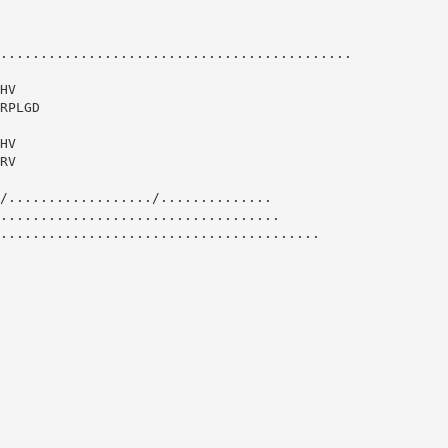
............................................
HV
RPLGD
HV
RV
/................../..............
...................................
........................................