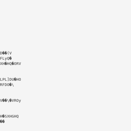
D��(V
FLyQ�
XH�HQ�ORV
LPL]DU�HO
RFDO�\
V��\�VROy
H�SXHGHQ
��