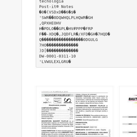
tecnología
Post-it® Notes
�0�(VSDxD��6�$�
'SWR��0DQWHQLPLHQWR�GH
,QPXHEOHV
H�PDLO��GPL�HV#PPP�FRP
F��-XDQ�,JQDFLR�/XFD�GH�7HQD�
Q�����������������0DGULG
7HO�������������
)D[�������������
DW-0001-0311-10