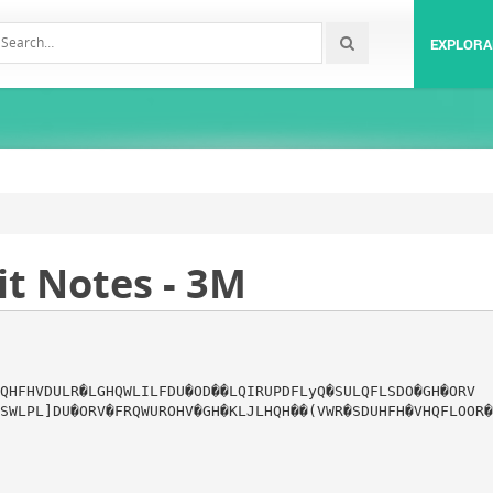
EXPLORA
it Notes - 3M
QHFHVDULR�LGHQWLILFDU�OD��LQIRUPDFLyQ�SULQFLSDO�GH�ORV
SWLPL]DU�ORV�FRQWUROHV�GH�KLJLHQH��(VWR�SDUHFH�VHQFLOOR�