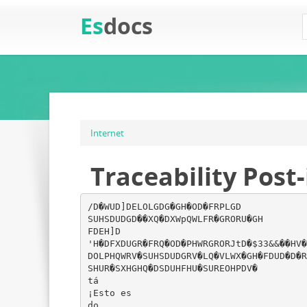
Es
docs
Internet
Traceability Post-
/D�WUD]DELOLGDG�GH�OD�FRPLGD
SUHSDUDGD��XQ�DXWpQWLFR�GRORU�GH
FDEH]D
'H�DFXDUGR�FRQ�OD�PHWRGRORJtD�$33&&��HV�
DOLPHQWRV�SUHSDUDGRV�LQ�VLWX�GH�FDUD�D�R
SHUR�SXHGHQ�DSDUHFHU�SUREOHPDV�
tá
¡Esto es
do