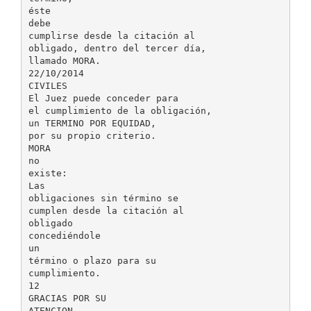
éste
debe
cumplirse desde la citación al
obligado, dentro del tercer día,
llamado MORA.
22/10/2014
CIVILES
El Juez puede conceder para
el cumplimiento de la obligación,
un TERMINO POR EQUIDAD,
por su propio criterio.
MORA
no
existe:
Las
obligaciones sin término se
cumplen desde la citación al
obligado
concediéndole
un
término o plazo para su
cumplimiento.
12
GRACIAS POR SU
ATENCION