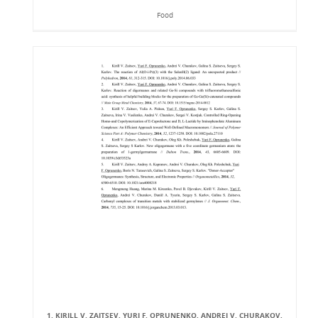
Food
1. KIRILL V. ZAITSEV, YURI F. OPRUNENKO, ANDREI V. CHURAKOV,