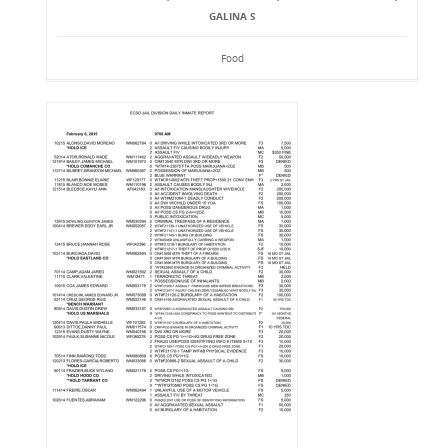
GALINA S
Food