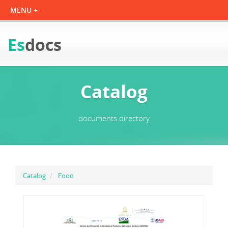
Es
docs
Catalog
documents directory
Catalog
Food