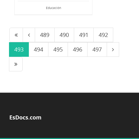
Educación
489
490
491
492
493
494
495
496
497
EsDocs.com