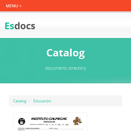
Es
docs
Catalog
documents directory
Catalog
Educación