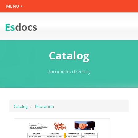
Es
docs
Catalog
documents directory
Catalog
Educación