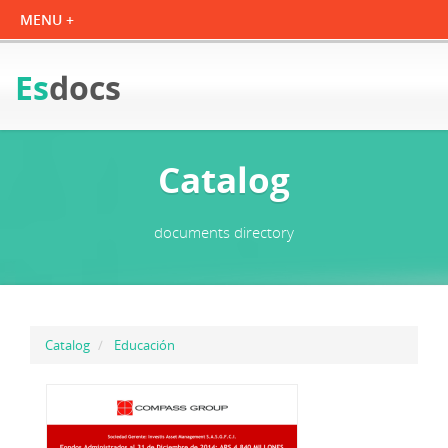
Es
docs
Catalog
documents directory
Catalog
Educación