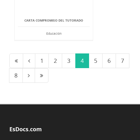
CARTA COMPROMISO DEL TUTORADO
Educación
1
2
3
4
5
6
7
8
EsDocs.com