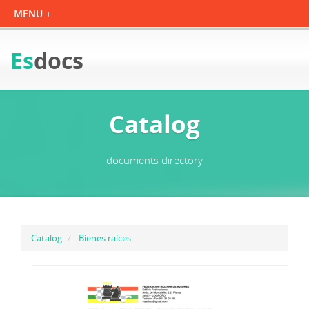
Es
docs
Catalog
documents directory
Catalog
Bienes raíces