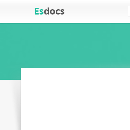
Es
docs