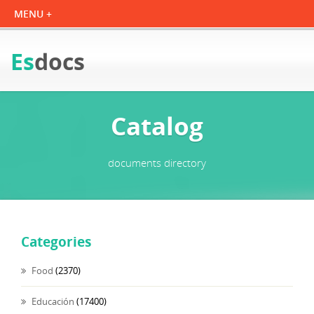
Es
docs
Catalog
documents directory
Categories
Food
(2370)
Educación
(17400)