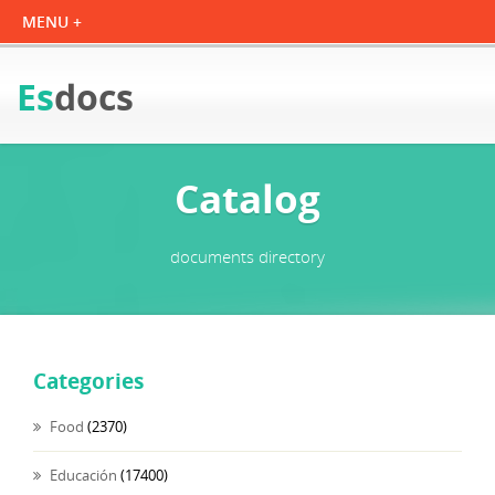
Es
docs
Catalog
documents directory
Categories
Food
(2370)
Educación
(17400)