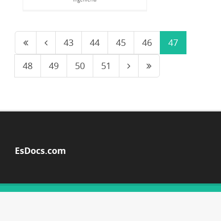
43
44
45
46
47
48
49
50
51
EsDocs.com
© Copyright 2026